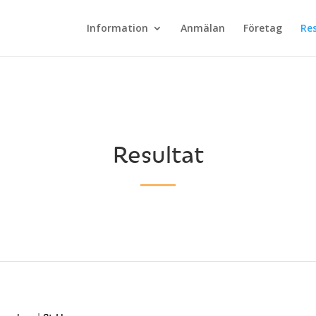
Information
Anmälan
Företag
Re
Resultat